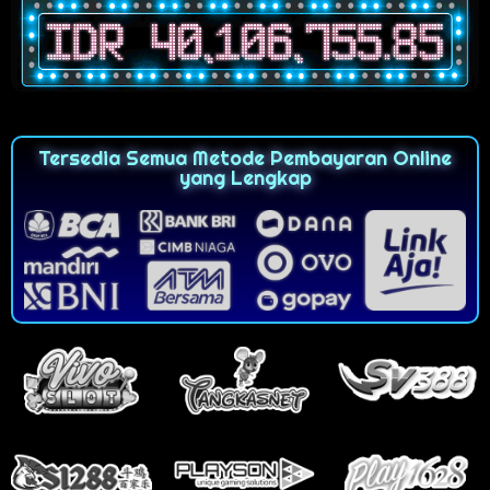
Tersedia Semua Metode Pembayaran Online
yang Lengkap