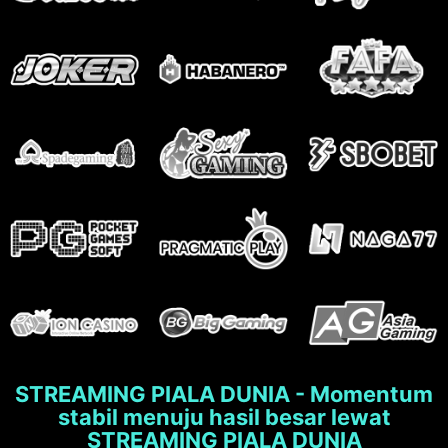
STREAMING PIALA DUNIA - Momentum
stabil menuju hasil besar lewat
STREAMING PIALA DUNIA