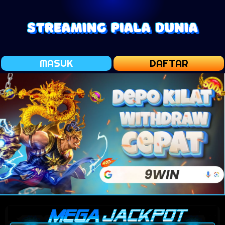
MASUK
DAFTAR